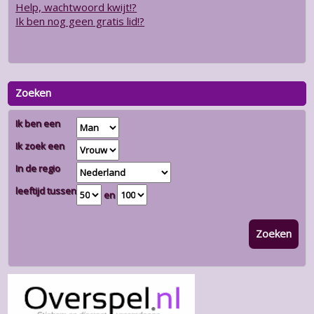
Help, wachtwoord kwijt!?
Ik ben nog geen gratis lid!?
Zoeken
Ik ben een
Ik zoek een
In de regio
leeftijd tussen
en
Zoeken