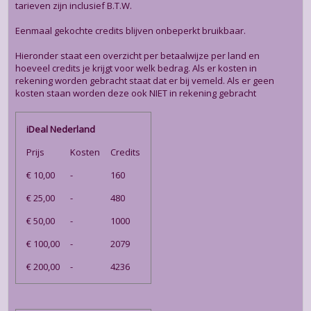
tarieven zijn inclusief B.T.W.
Eenmaal gekochte credits blijven onbeperkt bruikbaar.
Hieronder staat een overzicht per betaalwijze per land en
hoeveel credits je krijgt voor welk bedrag. Als er kosten in
rekening worden gebracht staat dat er bij vemeld. Als er geen
kosten staan worden deze ook NIET in rekening gebracht
iDeal Nederland
Prijs
Kosten
Credits
€ 10,00
-
160
€ 25,00
-
480
€ 50,00
-
1000
€ 100,00
-
2079
€ 200,00
-
4236