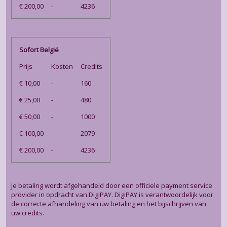
€ 200,00
-
4236
Sofort België
Prijs
Kosten
Credits
€ 10,00
-
160
€ 25,00
-
480
€ 50,00
-
1000
€ 100,00
-
2079
€ 200,00
-
4236
Je betaling wordt afgehandeld door een officiele payment service
provider in opdracht van DigiPAY. DigiPAY is verantwoordelijk voor
de correcte afhandeling van uw betaling en het bijschrijven van
uw credits.